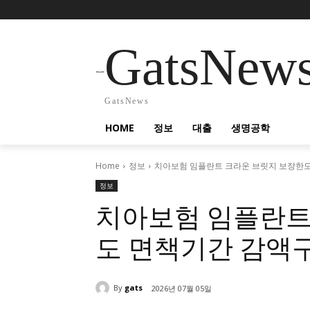
GatsNew
GatsNews
HOME
정보
대출
생명공학
Home
정보
치아보험 임플란트 크라운 브릿지 보장한
정보
치아보험 임플란트
도 면책기간 감액
By
gats
2026년 07월 05일