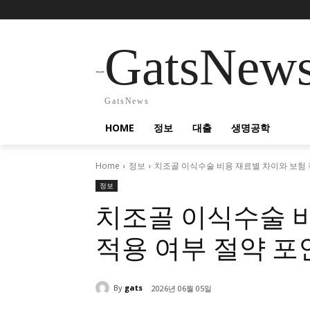
GatsNew
GatsNews
HOME
정보
대출
생명공학
Home
정보
치조골 이식수술 비용 재료별 차이와 보험 
정보
치조골 이식수술 
적용 여부 절약 포
By
gats
2026년 06월 05일