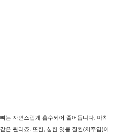
몸뼈는 자연스럽게 흡수되어 줄어듭니다. 마치
같은 원리죠. 또한, 심한 잇몸 질환(치주염)이