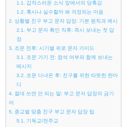
1.1.
갑작스러운 소식 앞에서의 당혹감
1.2.
혹시나 실수할까 봐 걱정되는 마음
2.
상황별 친구 부고 문자 답장: 기본 원칙과 예시
2.1.
부고 문자 확인 직후: 즉시 보내는 첫 답
장
3.
조문 전후: 시기별 위로 문자 가이드
3.1.
조문 가기 전: 참석 여부와 함께 보내는
메시지
3.2.
조문 다녀온 후: 친구를 위한 따뜻한 한마
디
4.
절대 쓰면 안 되는 말: 부고 문자 답장의 금기
어
5.
종교별 맞춤 친구 부고 문자 답장 팁
5.1.
기독교/천주교