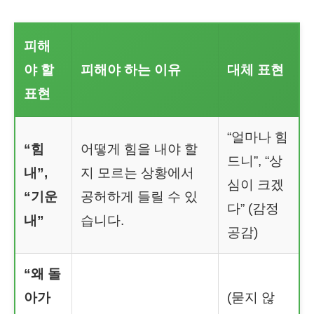
피해
야 할
피해야 하는 이유
대체 표현
표현
“얼마나 힘
“힘
어떻게 힘을 내야 할
드니”, “상
내”,
지 모르는 상황에서
심이 크겠
“기운
공허하게 들릴 수 있
다” (감정
내”
습니다.
공감)
“왜 돌
아가
(묻지 않