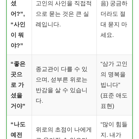
셨
고인의 사인을 직접적
음) 궁금하
어?”,
으로 묻는 것은 큰 실
더라도 절
“사인
례입니다.
대 묻지 마
이 뭐
세요.
야?”
“좋은
“삼가 고인
종교관이 다를 수 있
곳으
의 명복을
으며, 섣부른 위로는
로 가
빕니다”
반감을 살 수 있습니
셨을
(표준 애도
다.
거야”
표현)
“나도
“많이 힘들
위로의 초점이 나에게
예전
지. 내가