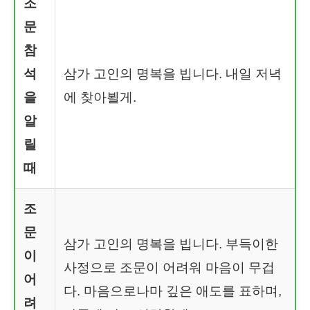
조
문
참
석
삼가 고인의 명복을 빕니다. 내일 저녁
을
에 찾아뵐게.
알
릴
때
조
문
삼가 고인의 명복을 빕니다. 부득이한
이
사정으로 조문이 어려워 마음이 무겁
어
다. 마음으로나마 깊은 애도를 표하며,
려