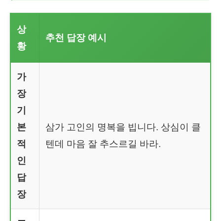
상
추천 답장 예시
황
가
장
기
본
삼가 고인의 명복을 빕니다. 상심이 클
적
텐데 마음 잘 추스르길 바라.
인
답
장