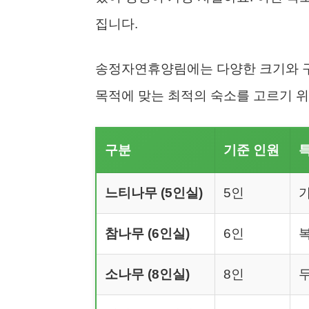
집니다.
송정자연휴양림에는 다양한 크기와 구
목적에 맞는 최적의 숙소를 고르기 위
구분
기준 인원
느티나무 (5인실)
5인
참나무 (6인실)
6인
소나무 (8인실)
8인