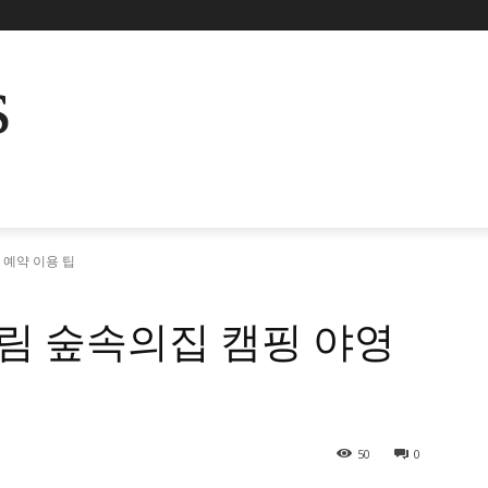
s
예약 이용 팁
 숲속의집 캠핑 야영
50
0