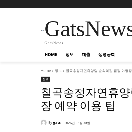
GatsNew
GatsNews
HOME
정보
대출
생명공학
Home
정보
칠곡송정자연휴양림 숲속의집 캠핑 야영장 
정보
칠곡송정자연휴양림
장 예약 이용 팁
By
gats
2026년 05월 30일