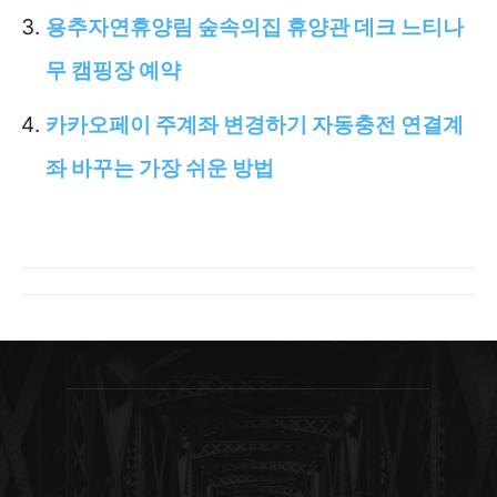
용추자연휴양림 숲속의집 휴양관 데크 느티나
무 캠핑장 예약
카카오페이 주계좌 변경하기 자동충전 연결계
좌 바꾸는 가장 쉬운 방법