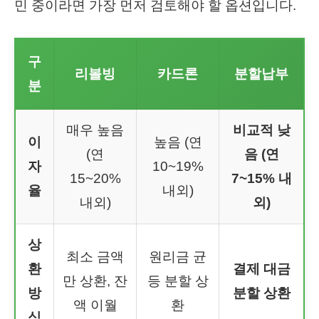
민 중이라면 가장 먼저 검토해야 할 옵션입니다.
구
리볼빙
카드론
분할납부
분
매우 높음
비교적 낮
이
높음 (연
(연
음 (연
자
10~19%
15~20%
7~15% 내
율
내외)
내외)
외)
상
최소 금액
원리금 균
환
결제 대금
만 상환, 잔
등 분할 상
방
분할 상환
액 이월
환
식