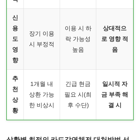
신
용
이용 시 하
상대적으
장기 이용
도
락 가능성
로 영향 적
시 부정적
영
높음
음
향
추
1개월 내
긴급 현금
일시적 자
천
상환 가능
필요 시(최
금 부족 해
상
한 비상시
후 수단)
결 시
황
상황별 최적의 카드값연체전 대처방법 선