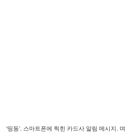
‘띵동’. 스마트폰에 찍힌 카드사 알림 메시지. 며