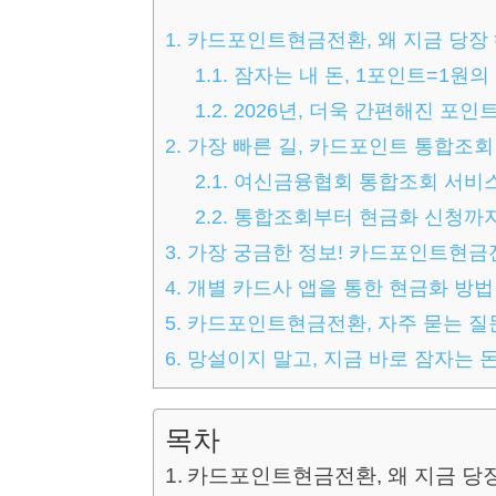
1.
카드포인트현금전환, 왜 지금 당장 
1.1.
잠자는 내 돈, 1포인트=1원의
1.2.
2026년, 더욱 간편해진 포인
2.
가장 빠른 길, 카드포인트 통합조회
2.1.
여신금융협회 통합조회 서비
2.2.
통합조회부터 현금화 신청까지
3.
가장 궁금한 정보! 카드포인트현금
4.
개별 카드사 앱을 통한 현금화 방법
5.
카드포인트현금전환, 자주 묻는 질문 
6.
망설이지 말고, 지금 바로 잠자는 
목차
카드포인트현금전환, 왜 지금 당장