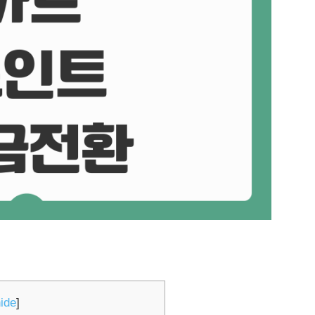
ide
]