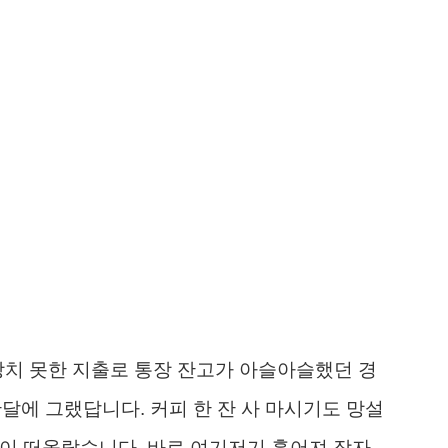
상치 못한 지출로 통장 잔고가 아슬아슬했던 경
난달에 그랬답니다. 커피 한 잔 사 마시기도 망설
돈’이 떠올랐습니다. 바로 여기저기 흩어져 잠자