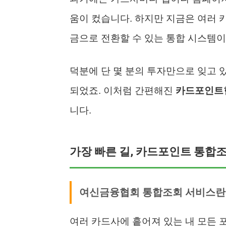
움이 컸습니다. 하지만 지금은 여러 
금으로 전환할 수 있는 통합 시스템이
덕분에 단 몇 분의 투자만으로 잊고 
되었죠. 이처럼 간편해진
카드포인트
니다.
가장 빠른 길, 카드포인트 통합
여신금융협회 통합조회 서비스란
여러 카드사에 흩어져 있는 내 모든 