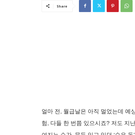
Share
얼마 전, 월급날은 아직 멀었는데 예
험, 다들 한 번쯤 있으시죠? 저도 지
여지는 순간, 문득 잊고 있던 ‘숨은 