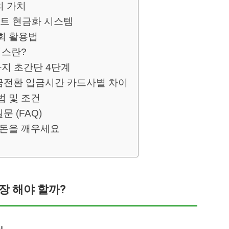
의 가치
인트 현금화 시스템
회 활용법
비스란?
지 초간단 4단계
금전환 입금시간 카드사별 차이
법 및 조건
 (FAQ)
 돈을 깨우세요
장 해야 할까?