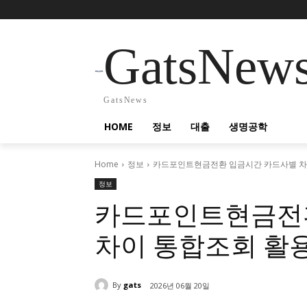
GatsNew
GatsNews
HOME
정보
대출
생명공학
Home
정보
카드포인트현금전환 입금시간 카드사별 차
정보
카드포인트현금전
차이 통합조회 활
By
gats
2026년 06월 20일