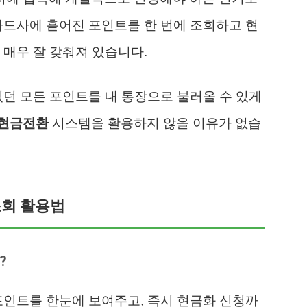
카드사에 흩어진 포인트를 한 번에 조회하고 현
 매우 잘 갖춰져 있습니다.
있던 모든 포인트를 내 통장으로 불러올 수 있게
현금전환
시스템을 활용하지 않을 이유가 없습
조회 활용법
?
포인트를 한눈에 보여주고, 즉시 현금화 신청까