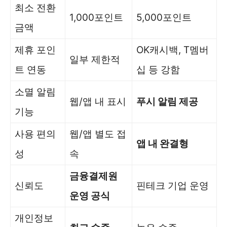
최소 전환
1,000포인트
5,000포인트
금액
제휴 포인
OK캐시백, T멤버
일부 제한적
트 연동
십 등 강함
소멸 알림
웹/앱 내 표시
푸시 알림 제공
기능
사용 편의
웹/앱 별도 접
앱 내 완결형
성
속
금융결제원
신뢰도
핀테크 기업 운영
운영 공식
개인정보