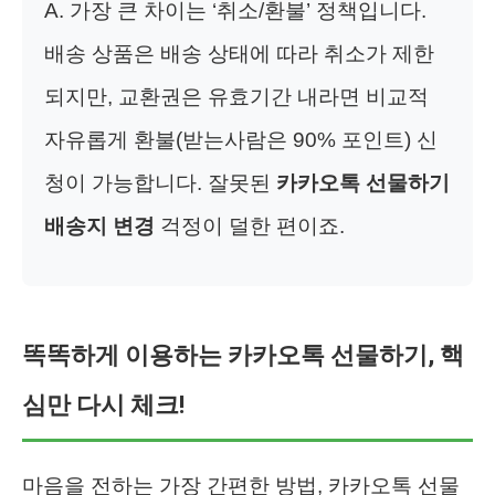
A. 가장 큰 차이는 ‘취소/환불’ 정책입니다.
배송 상품은 배송 상태에 따라 취소가 제한
되지만, 교환권은 유효기간 내라면 비교적
자유롭게 환불(받는사람은 90% 포인트) 신
청이 가능합니다. 잘못된
카카오톡 선물하기
배송지 변경
걱정이 덜한 편이죠.
똑똑하게 이용하는 카카오톡 선물하기, 핵
심만 다시 체크!
마음을 전하는 가장 간편한 방법, 카카오톡 선물