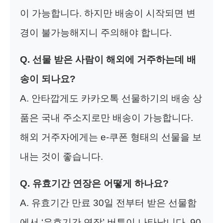
이 가능합니다. 하지만 배송이 시작되면 변
경이 불가능해지니 주의해야 합니다.
Q. 선물 받은 사람이 해외에 거주하는데 배
송이 되나요?
A. 안타깝게도 카카오톡 선물하기의 배송 상
품은 국내 주소지로만 배송이 가능합니다.
해외 거주자에게는 e-쿠폰 형태의 선물을 보
내는 것이 좋습니다.
Q. 유효기간 연장은 어떻게 하나요?
A. 유효기간 만료 30일 전부터 받은 선물함
에서 ‘유효기간 연장’ 버튼이 나타납니다. 90