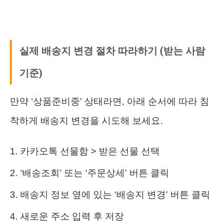
실제 배송지 변경 절차 따라하기 (받는 사람
기준)
만약 ‘상품준비중’ 상태라면, 아래 순서에 따라 침
착하게 배송지 변경을 시도해 보세요.
카카오톡 선물함 > 받은 선물 선택
‘배송조회’ 또는 ‘주문상세’ 버튼 클릭
배송지 정보 옆에 있는 ‘배송지 변경’ 버튼 클릭
새로운 주소 입력 후 저장