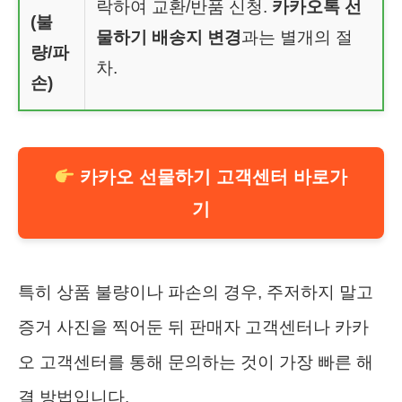
락하여 교환/반품 신청.
카카오톡 선
(불
물하기 배송지 변경
과는 별개의 절
량/파
차.
손)
카카오 선물하기 고객센터 바로가
기
특히 상품 불량이나 파손의 경우, 주저하지 말고
증거 사진을 찍어둔 뒤 판매자 고객센터나 카카
오 고객센터를 통해 문의하는 것이 가장 빠른 해
결 방법입니다.