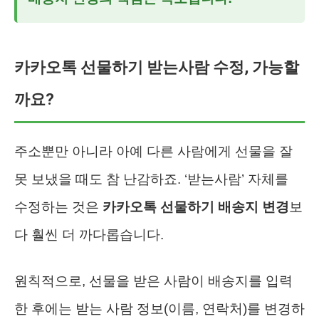
카카오톡 선물하기 받는사람 수정, 가능할
까요?
주소뿐만 아니라 아예 다른 사람에게 선물을 잘
못 보냈을 때도 참 난감하죠. ‘받는사람’ 자체를
수정하는 것은
카카오톡 선물하기 배송지 변경
보
다 훨씬 더 까다롭습니다.
원칙적으로, 선물을 받은 사람이 배송지를 입력
한 후에는 받는 사람 정보(이름, 연락처)를 변경하