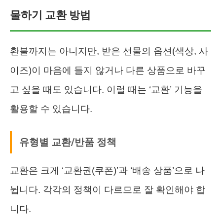
물하기 교환 방법
환불까지는 아니지만, 받은 선물의 옵션(색상, 사
이즈)이 마음에 들지 않거나 다른 상품으로 바꾸
고 싶을 때도 있습니다. 이럴 때는 ‘교환’ 기능을
활용할 수 있습니다.
유형별 교환/반품 정책
교환은 크게 ‘교환권(쿠폰)’과 ‘배송 상품’으로 나
뉩니다. 각각의 정책이 다르므로 잘 확인해야 합
니다.