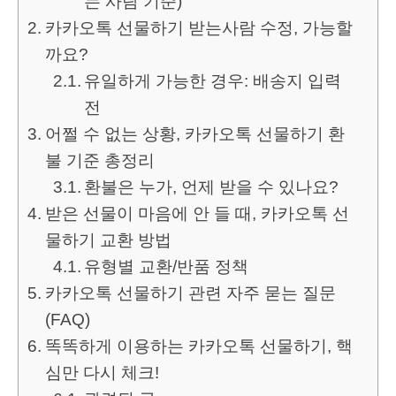
는 사람 기준)
카카오톡 선물하기 받는사람 수정, 가능할
까요?
유일하게 가능한 경우: 배송지 입력
전
어쩔 수 없는 상황, 카카오톡 선물하기 환
불 기준 총정리
환불은 누가, 언제 받을 수 있나요?
받은 선물이 마음에 안 들 때, 카카오톡 선
물하기 교환 방법
유형별 교환/반품 정책
카카오톡 선물하기 관련 자주 묻는 질문
(FAQ)
똑똑하게 이용하는 카카오톡 선물하기, 핵
심만 다시 체크!