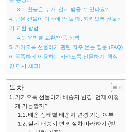
3.1.
환불은 누가, 언제 받을 수 있나요?
4.
받은 선물이 마음에 안 들 때, 카카오톡 선물하
기 교환 방법
4.1.
유형별 교환/반품 정책
5.
카카오톡 선물하기 관련 자주 묻는 질문 (FAQ)
6.
똑똑하게 이용하는 카카오톡 선물하기, 핵심
만 다시 체크!
목차
카카오톡 선물하기 배송지 변경, 언제 어떻
게 가능할까?
배송 상태별 배송지 변경 가능 여부
실제 배송지 변경 절차 따라하기 (받