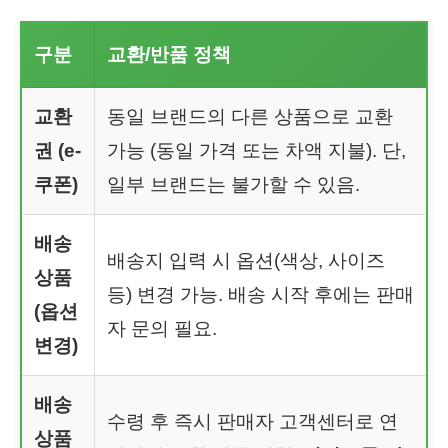
구분
교환/반품 정책
교환
동일 브랜드의 다른 상품으로 교환
권 (e-
가능 (동일 가격 또는 차액 지불). 단,
쿠폰)
일부 브랜드는 불가할 수 있음.
배송
배송지 입력 시 옵션(색상, 사이즈
상품
등) 변경 가능. 배송 시작 후에는 판매
(옵션
자 문의 필요.
변경)
배송
수령 후 즉시 판매자 고객센터로 연
상품