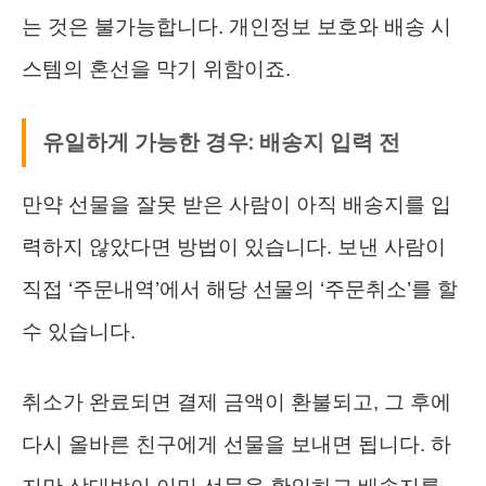
는 것은 불가능합니다. 개인정보 보호와 배송 시
스템의 혼선을 막기 위함이죠.
유일하게 가능한 경우: 배송지 입력 전
만약 선물을 잘못 받은 사람이 아직 배송지를 입
력하지 않았다면 방법이 있습니다. 보낸 사람이
직접 ‘주문내역’에서 해당 선물의 ‘주문취소’를 할
수 있습니다.
취소가 완료되면 결제 금액이 환불되고, 그 후에
다시 올바른 친구에게 선물을 보내면 됩니다. 하