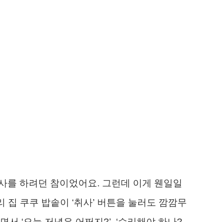
식사를 하려던 참이었어요. 그런데 이게 웬일일
 집 쿠쿠 밥솥이 ‘취사’ 버튼을 눌러도 깜깜무
서 ‘오늘 저녁은 어쩌지?’, ‘수리해야 하나?