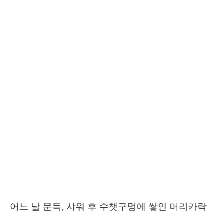
어느 날 문득, 샤워 후 수챗구멍에 쌓인 머리카락