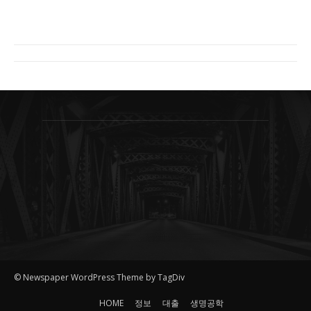
© Newspaper WordPress Theme by TagDiv
HOME
정보
대출
생명공학