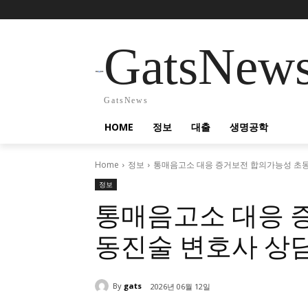
GatsNew
GatsNews
HOME
정보
대출
생명공학
Home
정보
통매음고소 대응 증거보전 합의가능성 초동
정보
통매음고소 대응 
동진술 변호사 상
By
gats
2026년 06월 12일