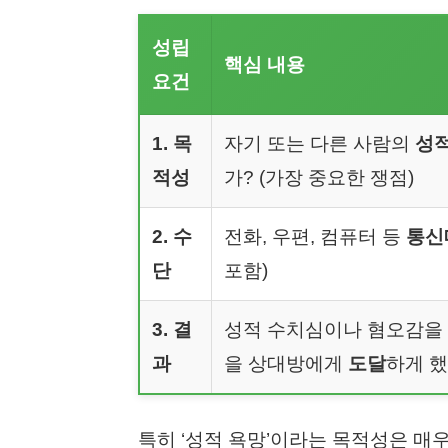
성립
핵심 내용
요건
1. 목
자기 또는 다른 사람의
성적
적성
가? (가장 중요한 쟁점)
2. 수
전화, 우편, 컴퓨터 등
통신
단
포함)
3. 결
성적 수치심이나 혐오감을 일
과
을 상대방에게
도달
하게 
특히 ‘성적 욕망’이라는 목적성은 매