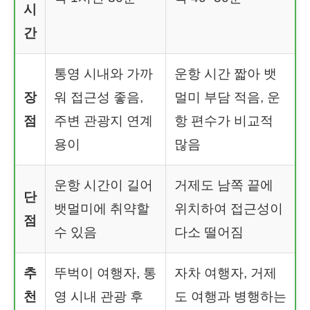
시
간
통영 시내와 가까
운항 시간 짧아 뱃
장
워 접근성 좋음,
멀미 부담 적음, 운
점
주변 관광지 연계
항 편수가 비교적
용이
많음
운항 시간이 길어
거제도 남쪽 끝에
단
뱃멀미에 취약할
위치하여 접근성이
점
수 있음
다소 떨어짐
추
뚜벅이 여행자, 통
자차 여행자, 거제
천
영 시내 관광 후
도 여행과 병행하는