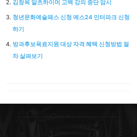
김창옥 알츠하이머 고백 강의 중단 암시
청년문화예술패스 신청 예스24 인터파크 신청
하기
방과후보육료지원 대상 자격 혜택 신청방법 절
차 살펴보기