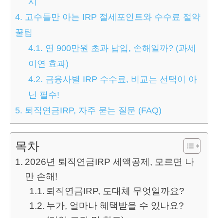
시
4.
고수들만 아는 IRP 절세포인트와 수수료 절약
꿀팁
4.1.
연 900만원 초과 납입, 손해일까? (과세
이연 효과)
4.2.
금융사별 IRP 수수료, 비교는 선택이 아
닌 필수!
5.
퇴직연금IRP, 자주 묻는 질문 (FAQ)
목차
2026년 퇴직연금IRP 세액공제, 모르면 나
만 손해!
퇴직연금IRP, 도대체 무엇일까요?
누가, 얼마나 혜택받을 수 있나요?