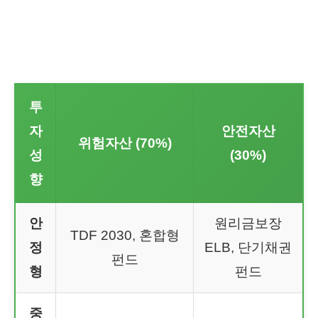
투
자
안전자산
위험자산 (70%)
성
(30%)
향
안
원리금보장
TDF 2030, 혼합형
정
ELB, 단기채권
펀드
형
펀드
중