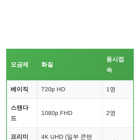
동시접
요금제
화질
속
베이직
720p HD
1명
스탠다
1080p FHD
2명
드
프리미
4K UHD (일부 콘텐