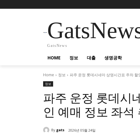
GatsNew
GatsNews
HOME
정보
대출
생명공학
Home
정보
파주 운정 롯데시네마 상영시간표 주차 할인
정보
파주 운정 롯데시
인 예매 정보 좌석
By
gats
2026년 05월 24일