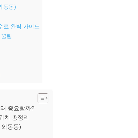
와동동)
수수료 완벽 가이드
 꿀팁
용
언
, 왜 중요할까?
 위치 총정리
 와동동)