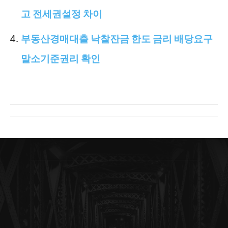
고 전세권설정 차이
부동산경매대출 낙찰잔금 한도 금리 배당요구
말소기준권리 확인