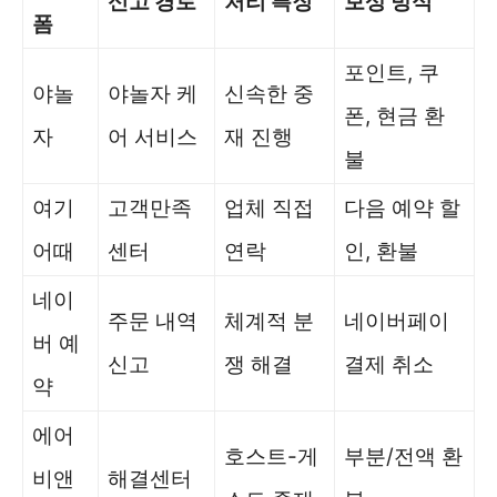
신고 경로
처리 특징
보상 방식
폼
포인트, 쿠
야놀
야놀자 케
신속한 중
폰, 현금 환
자
어 서비스
재 진행
불
여기
고객만족
업체 직접
다음 예약 할
어때
센터
연락
인, 환불
네이
주문 내역
체계적 분
네이버페이
버 예
신고
쟁 해결
결제 취소
약
에어
호스트-게
부분/전액 환
비앤
해결센터