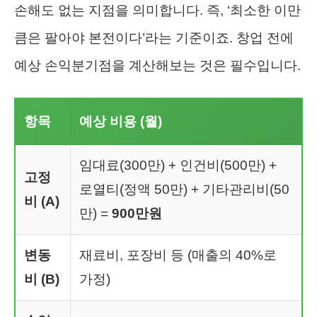
손해도 없는 지점을 의미합니다. 즉, ‘최소한 이만
큼은 팔아야 본전이다’라는 기준이죠. 창업 전에
예상 손익분기점을 계산해보는 것은 필수입니다.
항목
예상 비용 (월)
임대료(300만) + 인건비(500만) +
고정
로열티(정액 50만) + 기타관리비(50
비 (A)
만) =
900만원
변동
재료비, 포장비 등 (매출의 40%로
비 (B)
가정)