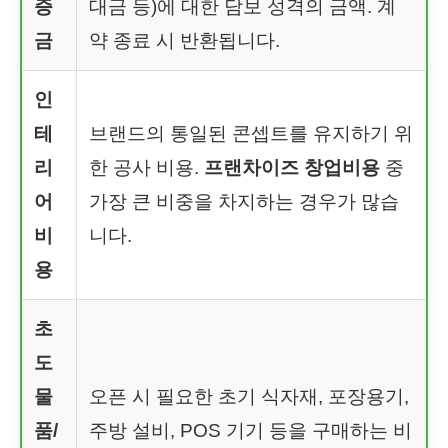
증
대금 등)에 대한 담보 성격의 금액. 계
금
약 종료 시 반환됩니다.
인
테
브랜드의 통일된 콘셉트를 유지하기 위
리
한 공사 비용.
프랜차이즈 창업비용
중
어
가장 큰 비중을 차지하는 경우가 많습
비
니다.
용
초
도
물
오픈 시 필요한 초기 식자재, 포장용기,
품/
주방 설비, POS 기기 등을 구매하는 비