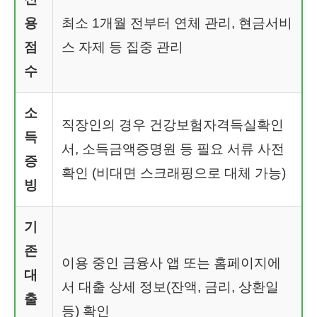
용
최소 1개월 전부터 연체 관리, 현금서비
점
스 자제 등 집중 관리
수
소
직장인의 경우 건강보험자격득실확인
득
서, 소득금액증명원 등 필요 서류 사전
증
확인 (비대면 스크래핑으로 대체 가능)
빙
기
존
이용 중인 금융사 앱 또는 홈페이지에
대
서 대출 상세 정보(잔액, 금리, 상환일
출
등) 확인