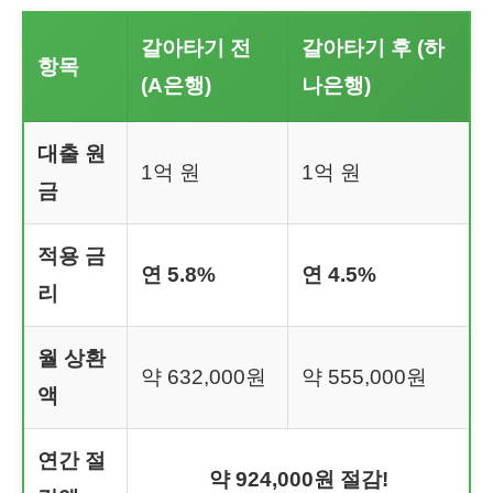
갈아타기 전
갈아타기 후 (하
항목
(A은행)
나은행)
대출 원
1억 원
1억 원
금
적용 금
연 5.8%
연 4.5%
리
월 상환
약 632,000원
약 555,000원
액
연간 절
약 924,000원 절감!