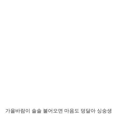
가을바람이 솔솔 불어오면 마음도 덩달아 싱숭생