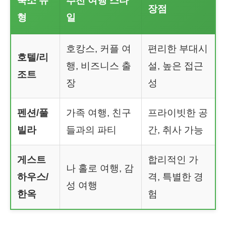
숙소 유
추천 여행 스타
장점
형
일
호캉스, 커플 여
편리한 부대시
호텔/리
행, 비즈니스 출
설, 높은 접근
조트
장
성
펜션/풀
가족 여행, 친구
프라이빗한 공
빌라
들과의 파티
간, 취사 가능
게스트
합리적인 가
나 홀로 여행, 감
하우스/
격, 특별한 경
성 여행
한옥
험