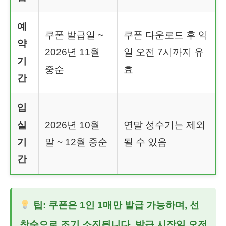
예
쿠폰 발급일 ~
쿠폰 다운로드 후 익
약
2026년 11월
일 오전 7시까지 유
기
중순
효
간
입
실
2026년 10월
연말 성수기는 제외
기
말 ~ 12월 중순
될 수 있음
간
팁: 쿠폰은 1인 1매만 발급 가능하며, 선
착순으로 조기 소진됩니다. 발급 시작일 오전