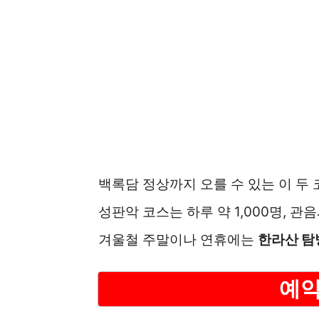
백록담 정상까지 오를 수 있는 이 두
성판악 코스는 하루 약 1,000명, 
겨울철 주말이나 연휴에는
한라산 탐
예약