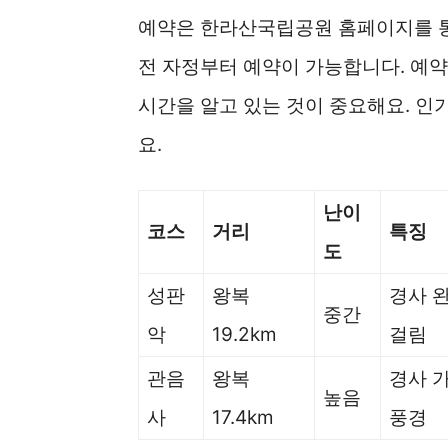
예약은 한라산국립공원 홈페이지를 통해
전 자정부터 예약이 가능합니다. 예
시간을 알고 있는 것이 중요해요. 인
요.
난이
코스
거리
특징
도
성판
왕복
경사 완
중간
악
19.2km
걸림
관음
왕복
경사 
높음
사
17.4km
풍경