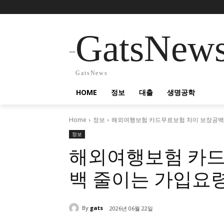
GatsNew
GatsNews
HOME
정보
대출
생명공학
Home
정보
해외여행보험 카드무료보험 차이 보장공백
정보
해외여행보험 카드
백 줄이는 가입요
By
gats
2026년 06월 22일