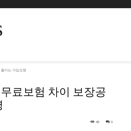
s
 줄이는 가입요령
무료보험 차이 보장공
령
49
0