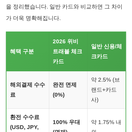
을 정리했습니다. 일반 카드와 비교하면 그 차이
가 더욱 명확해집니다.
2026 위비
일반 신용/체
혜택 구분
트래블 체크
크카드
카드
약 2.5% (브
해외결제 수수
완전 면제
랜드+카드
료
(0%)
사)
환전 수수료
100% 우대
약 1.75% 내
(USD, JPY,