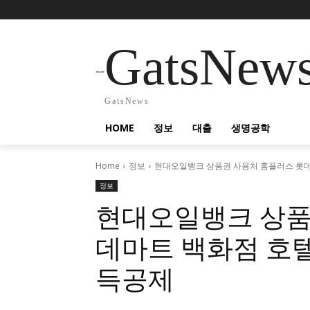
GatsNew
GatsNews
HOME
정보
대출
생명공학
Home
정보
현대오일뱅크 상품권 사용처 홈플러스 롯
정보
현대오일뱅크 상품
데마트 백화점 호
득공제