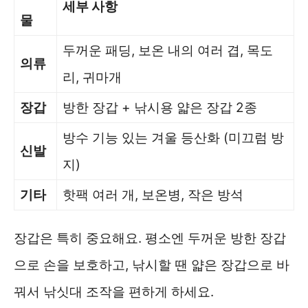
세부 사항
물
두꺼운 패딩, 보온 내의 여러 겹, 목도
의류
리, 귀마개
장갑
방한 장갑 + 낚시용 얇은 장갑 2종
방수 기능 있는 겨울 등산화 (미끄럼 방
신발
지)
기타
핫팩 여러 개, 보온병, 작은 방석
장갑은 특히 중요해요. 평소엔 두꺼운 방한 장갑
으로 손을 보호하고, 낚시할 땐 얇은 장갑으로 바
꿔서 낚싯대 조작을 편하게 하세요.