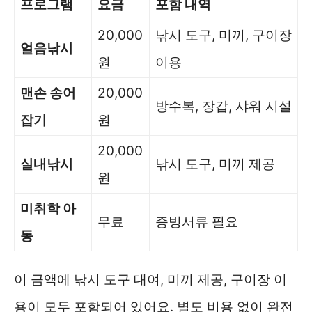
프로그램
요금
포함 내역
20,000
낚시 도구, 미끼, 구이장
얼음낚시
원
이용
맨손 송어
20,000
방수복, 장갑, 샤워 시설
잡기
원
20,000
실내낚시
낚시 도구, 미끼 제공
원
미취학 아
무료
증빙서류 필요
동
이 금액에 낚시 도구 대여, 미끼 제공, 구이장 이
용이 모두 포함되어 있어요. 별도 비용 없이 완전