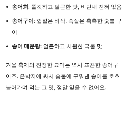
송어회
: 쫄깃하고 달큰한 맛, 비린내 전혀 없음
송어구이
: 껍질은 바삭, 속살은 촉촉한 숯불 구
이
송어 매운탕
: 얼큰하고 시원한 국물 맛
겨울 축제의 진정한 묘미는 역시 뜨끈한 송어구
이죠. 은박지에 싸서 숯불에 구워낸 송어를 호호
불어가며 먹는 그 맛, 정말 잊을 수 없어요.