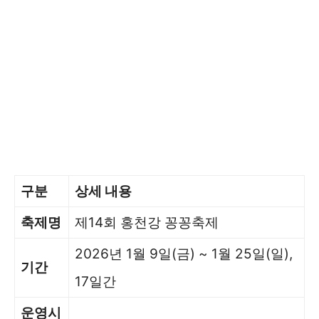
구분
상세 내용
축제명
제14회 홍천강 꽁꽁축제
2026년 1월 9일(금) ~ 1월 25일(일),
기간
17일간
운영시