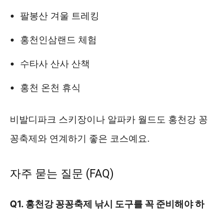
팔봉산 겨울 트레킹
홍천인삼랜드 체험
수타사 산사 산책
홍천 온천 휴식
비발디파크 스키장이나 알파카 월드도 홍천강 꽁
꽁축제와 연계하기 좋은 코스예요.
자주 묻는 질문 (FAQ)
Q1. 홍천강 꽁꽁축제 낚시 도구를 꼭 준비해야 하