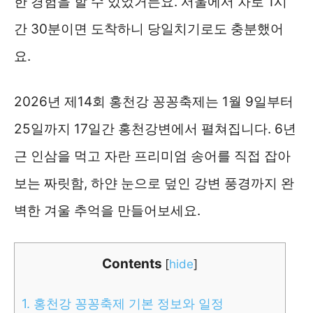
한 경험을 할 수 있었거든요. 서울에서 차로 1시
간 30분이면 도착하니 당일치기로도 충분했어
요.
2026년 제14회 홍천강 꽁꽁축제는 1월 9일부터
25일까지 17일간 홍천강변에서 펼쳐집니다. 6년
근 인삼을 먹고 자란 프리미엄 송어를 직접 잡아
보는 짜릿함, 하얀 눈으로 덮인 강변 풍경까지 완
벽한 겨울 추억을 만들어보세요.
Contents
[
hide
]
1.
홍천강 꽁꽁축제 기본 정보와 일정