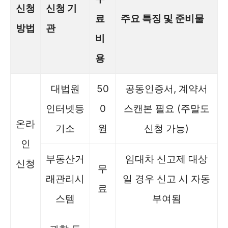
신청
신청 기
료
주요 특징 및 준비물
방법
관
비
용
대법원
50
공동인증서, 계약서
인터넷등
0
스캔본 필요 (주말도
온라
기소
원
신청 가능)
인
부동산거
임대차 신고제 대상
신청
무
래관리시
일 경우 신고 시 자동
료
스템
부여됨