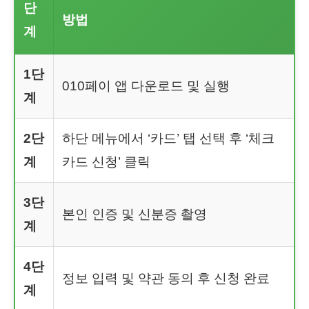
단
방법
계
1단
010페이 앱 다운로드 및 실행
계
2단
하단 메뉴에서 ‘카드’ 탭 선택 후 ‘체크
계
카드 신청’ 클릭
3단
본인 인증 및 신분증 촬영
계
4단
정보 입력 및 약관 동의 후 신청 완료
계