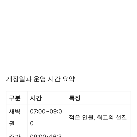
개장일과 운영 시간 요약
구분
시간
특징
새벽
07:00~09:0
적은 인원, 최고의 설질
권
0
주간
09:00~16:3