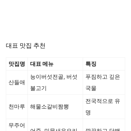
대표 맛집 추천
맛집명
대표 메뉴
특징
능이버섯전골, 버섯
푸짐하고 깊은
산들애
불고기
국물
전국적으로 유
천마루
해물소갈비짬뽕
명
무주어
어죽, 민물새우요리
깔끔하고 담백