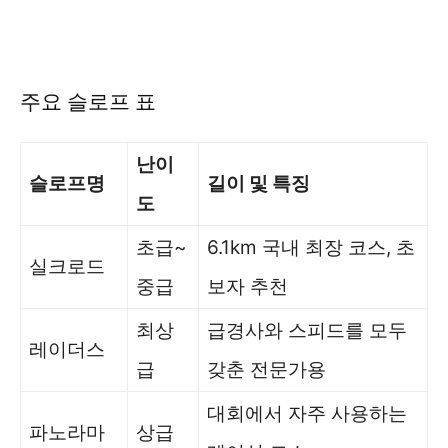
주요 슬로프 표
난이
슬로프명
길이 및 특징
도
초급~
6.1km 국내 최장 코스, 초
실크로드
중급
보자 추천
최상
급경사와 스피드를 모두
레이더스
급
갖춘 전문가용
대회에서 자주 사용하는
파노라마
상급