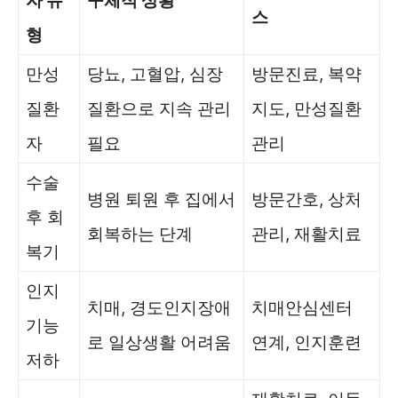
자 유
구체적 상황
스
형
만성
당뇨, 고혈압, 심장
방문진료, 복약
질환
질환으로 지속 관리
지도, 만성질환
자
필요
관리
수술
병원 퇴원 후 집에서
방문간호, 상처
후 회
회복하는 단계
관리, 재활치료
복기
인지
치매, 경도인지장애
치매안심센터
기능
로 일상생활 어려움
연계, 인지훈련
저하