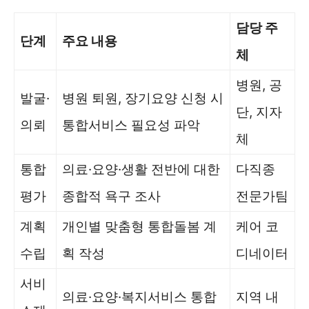
담당 주
단계
주요 내용
체
병원, 공
발굴·
병원 퇴원, 장기요양 신청 시
단, 지자
의뢰
통합서비스 필요성 파악
체
통합
의료·요양·생활 전반에 대한
다직종
평가
종합적 욕구 조사
전문가팀
계획
개인별 맞춤형 통합돌봄 계
케어 코
수립
획 작성
디네이터
서비
의료·요양·복지서비스 통합
지역 내