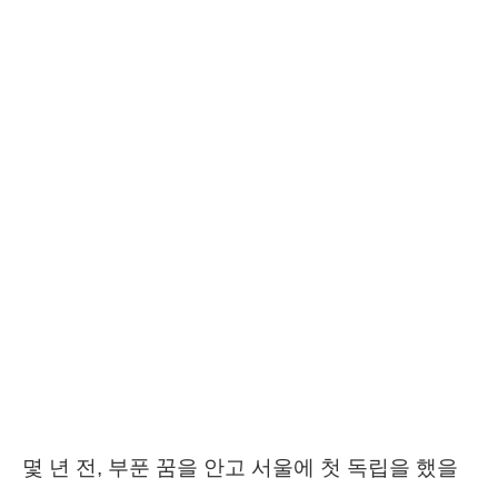
몇 년 전, 부푼 꿈을 안고 서울에 첫 독립을 했을