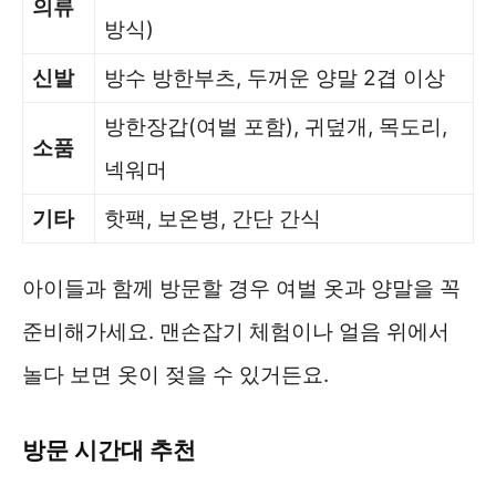
의류
방식)
신발
방수 방한부츠, 두꺼운 양말 2겹 이상
방한장갑(여벌 포함), 귀덮개, 목도리,
소품
넥워머
기타
핫팩, 보온병, 간단 간식
아이들과 함께 방문할 경우 여벌 옷과 양말을 꼭
준비해가세요. 맨손잡기 체험이나 얼음 위에서
놀다 보면 옷이 젖을 수 있거든요.
방문 시간대 추천