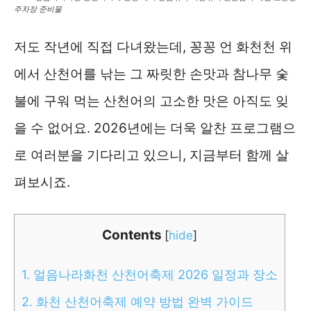
주차장 준비물
저도 작년에 직접 다녀왔는데, 꽁꽁 언 화천천 위
에서 산천어를 낚는 그 짜릿한 손맛과 참나무 숯
불에 구워 먹는 산천어의 고소한 맛은 아직도 잊
을 수 없어요. 2026년에는 더욱 알찬 프로그램으
로 여러분을 기다리고 있으니, 지금부터 함께 살
펴보시죠.
Contents
[
hide
]
1.
얼음나라화천 산천어축제 2026 일정과 장소
2.
화천 산천어축제 예약 방법 완벽 가이드