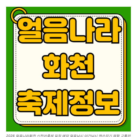
2026 얼음나라화천 산천어축제 일정 예약 얼음낚시 야간낚시 맨손잡기 체험 교통편