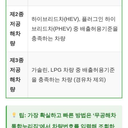
제2종
하이브리드차(HEV), 플러그인 하이
저공
브리드차(PHEV) 중 배출허용기준을
해차
충족하는 차량
량
제3종
저공
가솔린, LPG 차량 중 배출허용기준
해차
을 충족하는 차량 (경유차 제외)
량
팁: 가장 확실하고 빠른 방법은 ‘무공해차
통합누리집’에서 차량번호를 입력해 조회하