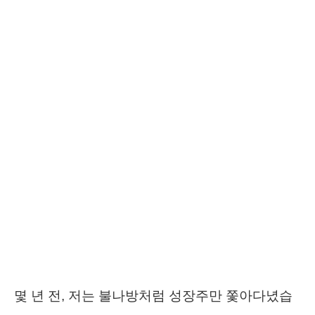
몇 년 전, 저는 불나방처럼 성장주만 쫓아다녔습