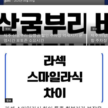
gats
-
2026년 08월 09일
정보
정보
제주 산굼부리 입장권 할인 주차장 억새시기 운
제주 비양
영시간 포토존 소요시간
항 주차장
정보