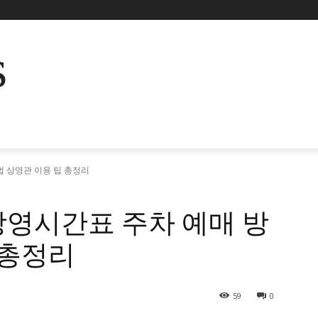
s
법 상영관 이용 팁 총정리
상영시간표 주차 예매 방
 총정리
59
0