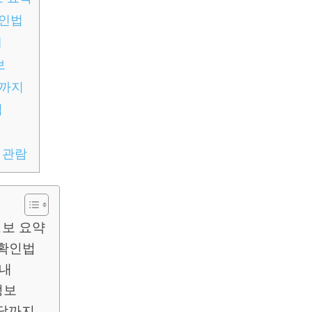
확인법
내
보
당까지
법
 관람
정보 요약
 확인법
안내
정보
명당까지