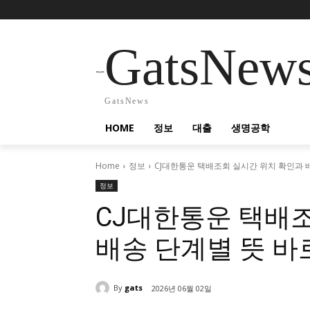
GatsNew
GatsNews
HOME
정보
대출
생명공학
Home
정보
CJ대한통운 택배조회 실시간 위치 확인과 
정보
CJ대한통운 택배
배송 단계별 뜻 바
By
gats
2026년 06월 02일