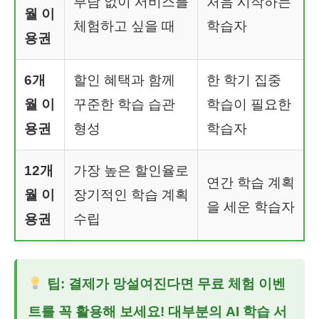
부담 없이 서비스를
처음 시작하는
월 이
체험하고 싶을 때
학습자
용권
6개
할인 혜택과 함께
한 학기 집중
월 이
꾸준한 학습 습관
학습이 필요한
용권
형성
학습자
12개
가장 높은 할인율로
연간 학습 계획
월 이
장기적인 학습 계획
을 세운 학습자
용권
수립
팁: 결제가 망설여진다면
무료 체험 이벤
트
를 꼭 활용해 보세요! 대부분의 AI 학습 서