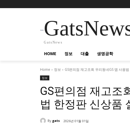
GatsNew
GatsNews
HOME
정보
대출
생명공학
Home
정보
GS편의점 재고조회 우리동네GS 앱 사용법
정보
GS편의점 재고조회
법 한정판 신상품
By
gats
2026년 01월 01일