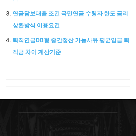
연금담보대출 조건 국민연금 수령자 한도 금리
상환방식 이용요건
퇴직연금DB형 중간정산 가능사유 평균임금 퇴
직금 차이 계산기준