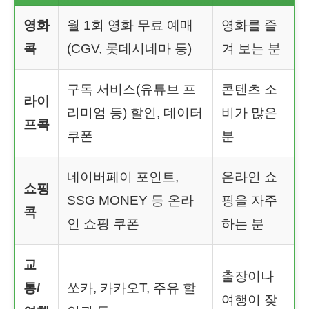
영화
월 1회 영화 무료 예매
영화를 즐
콕
(CGV, 롯데시네마 등)
겨 보는 분
구독 서비스(유튜브 프
콘텐츠 소
라이
리미엄 등) 할인, 데이터
비가 많은
프콕
쿠폰
분
네이버페이 포인트,
온라인 쇼
쇼핑
SSG MONEY 등 온라
핑을 자주
콕
인 쇼핑 쿠폰
하는 분
교
출장이나
통/
쏘카, 카카오T, 주유 할
여행이 잦