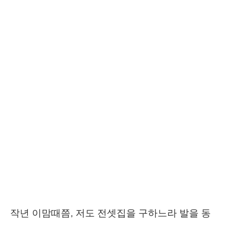
작년 이맘때쯤, 저도 전셋집을 구하느라 발을 동