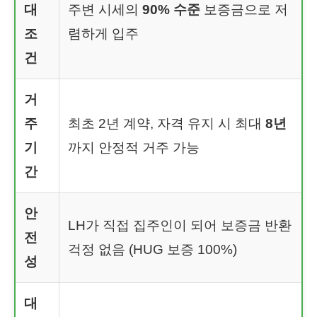
대
주변 시세의
90% 수준
보증금으로 저
조
렴하게 입주
건
거
주
최초 2년 계약, 자격 유지 시 최대
8년
기
까지 안정적 거주 가능
간
안
LH가 직접 집주인이 되어 보증금 반환
전
걱정 없음 (HUG 보증 100%)
성
대