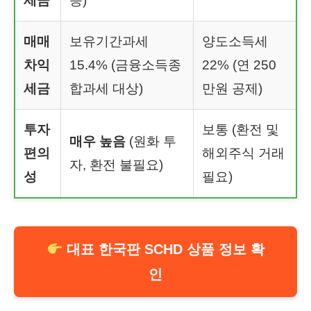
세금
능)
매매
보유기간과세
양도소득세
차익
15.4% (금융소득종
22% (연 250
세금
합과세 대상)
만원 공제)
투자
보통 (환전 및
매우 높음
(원화 투
편의
해외주식 거래
자, 환전 불필요)
성
필요)
대표 한국판 SCHD 상품 정보 확
인